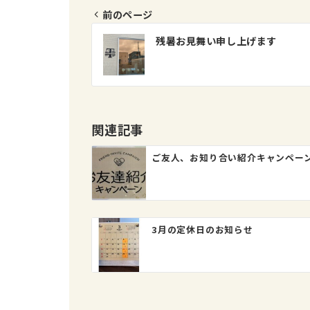
前のページ
投
残暑お見舞い申し上げます
稿
ナ
ビ
ゲ
関連記事
ー
ご友人、お知り合い紹介キャンペー
シ
ョ
ン
3月の定休日のお知らせ